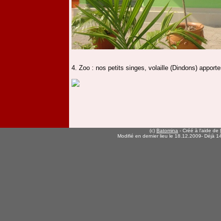
4. Zoo : nos petits singes, volaille (Dindons) app
(c)
Batomina
- Créé à l'aide de
Modifié en dernier lieu le 18.12.2009
- Déjà 14