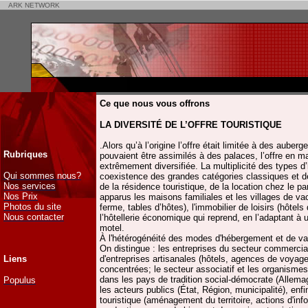
ARK NETWORK
Ce que nous vous offrons
LA DIVERSITÉ DE L’OFFRE TOURISTIQUE
.Alors qu’à l’origine l’offre était limitée à des aube
Rubriques
pouvaient être assimilés à des palaces, l’offre en m
extrêmement diversifiée. La multiplicité des types d’
Qui sommes nous?
coexistence des grandes catégories classiques et de
Nos services
de la résidence touristique, de la location chez le p
Nos Prix
apparus les maisons familiales et les villages de vaca
Photos du site
ferme, tables d’hôtes), l'immobilier de loisirs (hôtel
Nous contacter
l’hôtellerie économique qui reprend, en l’adaptant à
motel.
À l'hétérogénéité des modes d'hébergement et de v
On distingue : les entreprises du secteur commercial
Liens
d'entreprises artisanales (hôtels, agences de voyage
concentrées; le secteur associatif et les organismes
dans les pays de tradition social-démocrate (Allema
Populus
les acteurs publics (État, Région, municipalité), enfi
touristique (aménagement du territoire, actions d'inf